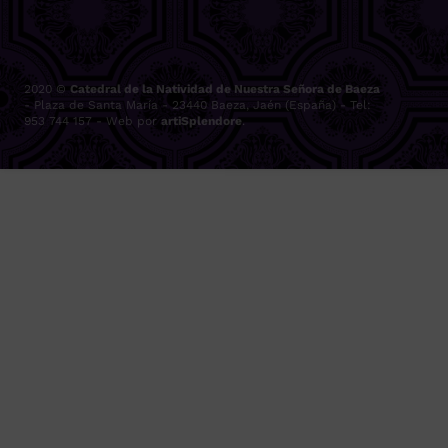
2020 ©
Catedral de la Natividad de Nuestra Señora de Baeza
- Plaza de Santa María - 23440 Baeza, Jaén (España) - Tel:
953 744 157 - Web por
artiSplendore